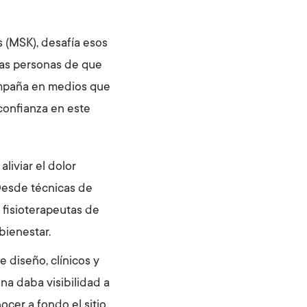
 (MSK), desafía esos
las personas de que
campaña en medios que
confianza en este
liviar el dolor
Desde técnicas de
 fisioterapeutas de
bienestar.
 diseño, clínicos y
ina daba visibilidad a
cer a fondo el sitio