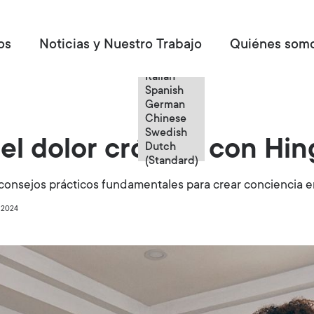
Spanish
os
Noticias y Nuestro Trabajo
Quiénes som
English
French
Italian
Spanish
German
Chinese
Swedish
el dolor crónico con Hin
Dutch
(Standard)
onsejos prácticos fundamentales para crear conciencia e
 2024