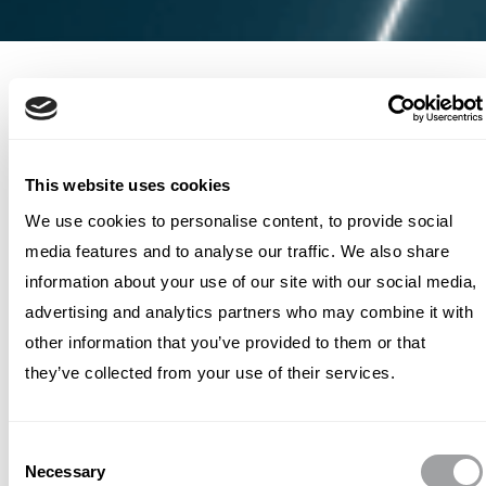
Aircall stava lanciando le sue
nuove funzionalità avanzate di
intelligenza artificiale con
Aircall AI
This website uses cookies
(precedentemente noto come "AI
We use cookies to personalise content, to provide social
Starter Package"). In un panorama
media features and to analyse our traffic. We also share
già saturo di discussioni sull’AI,
information about your use of our site with our social media,
Aircall doveva distinguere il
advertising and analytics partners who may combine it with
other information that you’ve provided to them or that
proprio prodotto e il proprio
they’ve collected from your use of their services.
messaggio attraverso un annuncio
d’impatto che emergesse nel
panorama mediatico. Per
Consent
Necessary
Selection
raggiungere questo obiettivo,