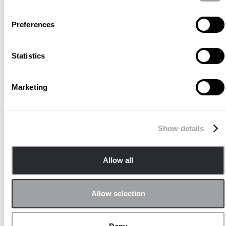
Archetype ha collaborato con
Preferences
Aircall sviluppando una campagna
di un anno, studiata per
Statistics
valorizzare l’azienda, riaffermare la
sua visione e dimostrare la sua
Marketing
capacità di innovazione.
Abbiamo adottato un approccio
Show details
multicanale, amplificando
strategicamente i momenti chiave
Allow all
per generare picchi di attenzione
nelle diverse fasi del lancio del
Allow selection
prodotto.
Abbiamo implementato una