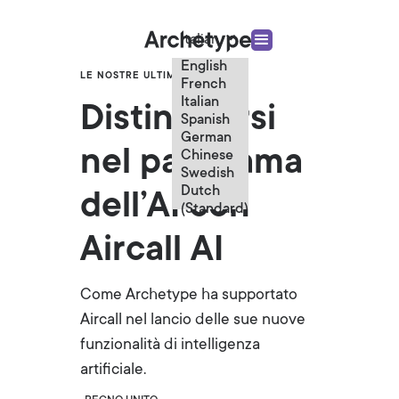
Italian
English
LE NOSTRE ULTIME NOTIZIE
French
Italian
Distinguersi
Spanish
German
nel panorama
Chinese
Swedish
Dutch
dell’AI con
(Standard)
Aircall AI
Come Archetype ha supportato
Aircall nel lancio delle sue nuove
funzionalità di intelligenza
artificiale.