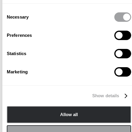
gradi, implementata attraverso
Consent
piattaforme di comunicazione
Necessary
Selection
earned, social, paid, e owned. La
Preferences
campagna multicanale ha messo in
luce ruoli del settore marittimo
Statistics
innovativi e ha permesso di dare
risalto alle opportunità
Marketing
professionali orientate a un
obiettivo concreto nel settore.
L’idea creativa alla base della
Show details
campagna ha visto il pubblico
invitato in un universo parallelo,
Allow all
dove ha potuto apprezzare cinque
diversi talenti rappresentati come