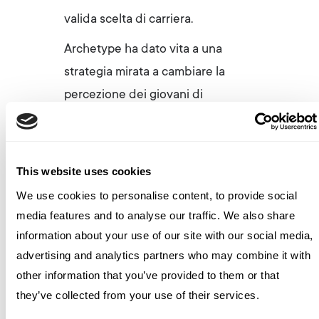
valida scelta di carriera.
Archetype ha dato vita a una
strategia mirata a cambiare la
percezione dei giovani di
Singapore sul settore per renderlo
a loro più vicino. La campagna
creativa
Own Your Future
è stata
This website uses cookies
sviluppata attorno a tre aree
We use cookies to personalise content, to provide social
chiave: trovare uno scopo, creare
media features and to analyse our traffic. We also share
una connessione significativa e
information about your use of our site with our social media,
integrare elementi interattivi.
advertising and analytics partners who may combine it with
other information that you’ve provided to them or that
Abbiamo dato vita a una strategia
they’ve collected from your use of their services.
di comunicazione integrata a 360