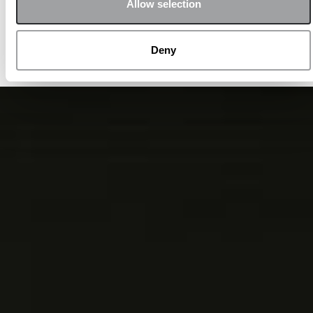
Allow selection
"eroi marittimi" ispirati al
multiverso Marvel.
Deny