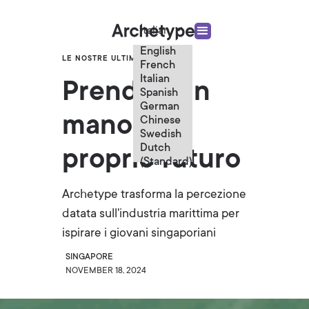
Italian
English
LE NOSTRE ULTIME NOTIZIE
French
Italian
Prendere in
Spanish
German
mano il
Chinese
Swedish
Dutch
proprio futuro
(Standard)
Archetype trasforma la percezione
datata sull'industria marittima per
ispirare i giovani singaporiani
SINGAPORE
NOVEMBER 18, 2024