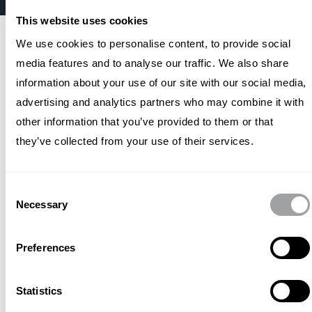
This website uses cookies
We use cookies to personalise content, to provide social
自 2018 年以来，Archetype 一
media features and to analyse our traffic. We also share
直支持思科在法国的发展，通
information about your use of our site with our social media,
过公关和社交媒体活动提高了
advertising and analytics partners who may combine it with
品牌知名度。我们提高了思科
other information that you’ve provided to them or that
they’ve collected from your use of their services.
在网络安全和混合工作等关键
主题上的声誉和思想领导力。
Consent
Archetype正在进行的活动以顶
Necessary
Selection
级科技和商业出版物为目标，
以提高思科的知名度和信誉。
Preferences
我们意识到需要统一的数字化
形象，因此我们在X、LinkedIn
Statistics