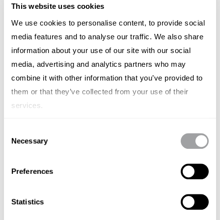
Strategie, die auf dem Aufbau von Beziehungen
This website uses cookies
basiert. Bei Archetype betonen wir die Bedeutung
We use cookies to personalise content, to provide social
von langfristigen Partnerschaften mit Influencern,
media features and to analyse our traffic. We also share
die es ermöglichen, kontinuierlich relevante Inhalte
information about your use of our site with our social
zu erstellen und die Marke auf authentische Weise
media, advertising and analytics partners who may
combine it with other information that you’ve provided to
zu unterstützen.
them or that they’ve collected from your use of their
Influencer Marketing ist trotz der Digitalisierung und
services.
KI ein Mensch-zu-Mensch-Business, das nicht wie
Meta oder Google Ads funktioniert (sprich ich
Consent
Necessary
Selection
stecke mehr Geld rein, dann kommt auch mehr Geld
wieder raus). Wir wollen mit Influencern langfristige
Preferences
Partnerschaften etablieren und mit diesen auch
dauerhaft eine Verbindung herstellen. Eine
Statistics
kontinuierliche und beständige Zusammenarbeit ist