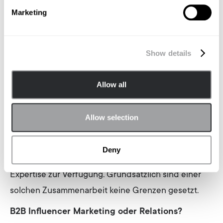
immer oberstes Ziel.
Marketing
Die Kooperationsmöglichkeiten
Wie eine Zusammenarbeit mit Influencern aussehen
Show details
kann, ist sehr individuell. Sie können auf ihren
Kanälen Content teilen, Artikel oder Rezensionen
Allow all
über Produkte verfassen oder mit Unternehmen für
Whitepaper oder E-Books kooperieren. Darüber
Allow selection
hinaus treten Influencer häufig in Podcasts oder
Seminaren auf und stehen für Interviews oder
Deny
Gastauftritte bei Messen oder Events mit ihrer
Expertise zur Verfügung. Grundsätzlich sind einer
solchen Zusammenarbeit keine Grenzen gesetzt.
B2B Influencer Marketing oder Relations?