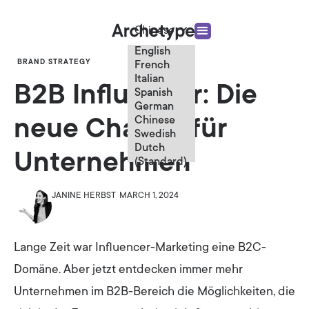
Chinese
English
BRAND STRATEGY
French
Italian
B2B Influencer: Die
Spanish
German
Chinese
neue Chance für
Swedish
Dutch
Unternehmen
(Standard)
JANINE HERBST
MARCH 1, 2024
Lange Zeit war Influencer-Marketing eine B2C-
Domäne. Aber jetzt entdecken immer mehr
Unternehmen im B2B-Bereich die Möglichkeiten, die