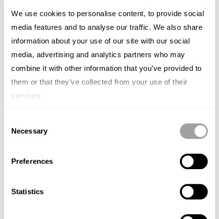
mantenimiento son empresas o instituciones. Por lo
We use cookies to personalise content, to provide social
media features and to analyse our traffic. We also share
tanto, es clave adaptar los mensajes, canales y
information about your use of our site with our social
argumentos para cada segmento desarrollando
media, advertising and analytics partners who may
diferentes estrategias de marketing y comunicación.
combine it with other information that you’ve provided to
Te diría que el peso de los medios tradicionales
them or that they’ve collected from your use of their
sigue siendo significativo en nuestro caso, porque lo
services.
vemos la mejor herramienta para llegar a ciertos
Consent
públicos y fortalecer la imagen de marca. Sin
Necessary
Selection
embargo, tanto el email marketing como el uso de
redes sociales está ganando terreno en Schindler a
Preferences
gran velocidad dada su gran ventaja a la hora de
segmentar públicos y la interacción directa. Y cómo
Statistics
no, seguimos apostando por la visibilidad de marca y