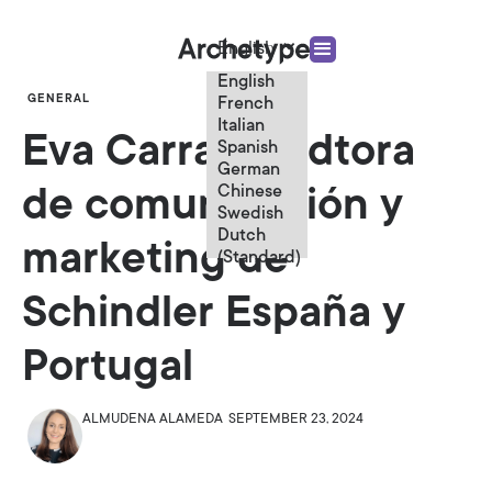
English
English
GENERAL
French
Italian
Eva Carrasco, dtora
Spanish
German
Chinese
de comunicación y
Swedish
Dutch
marketing de
(Standard)
Schindler España y
Portugal
ALMUDENA ALAMEDA
SEPTEMBER 23, 2024