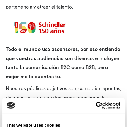
pertenencia y atraer el talento.
Todo el mundo usa ascensores, por eso entiendo
que vuestras audiencias son diversas e incluyen
tanto la comunicación B2C como B2B, pero
mejor me lo cuentas tú…
Nuestros públicos objetivos son, como bien apuntas,
diversos, ya que tanto los ascensores como las
escaleras mecánicas las utilizamos todos los
usuarios de a pie, pero quienes adquieren esas
instalaciones o contratan nuestros servicios de
This website uses cookies