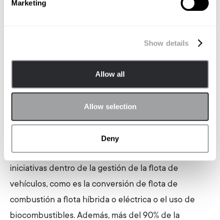
el networking de los eventos. Al final, todos los
Marketing
canales son importantes y hay que saber
aprovecharlos para cumplir los diferentes objetivos.
Show details
¿Qué destacarías de la actividad de Schindler
en el terreno de la ESG (Environmental, Social
Allow all
and Governance)?
Schindler está dando grandes pasos en este terreno
Allow selection
y el compromiso del Grupo con el objetivo de cero
emisiones netas para 2040 es firme. En Iberia, que
Deny
es la zona que me compete, tenemos diversas
iniciativas dentro de la gestión de la flota de
vehículos, como es la conversión de flota de
combustión a flota híbrida o eléctrica o el uso de
biocombustibles. Además, más del 90% de la