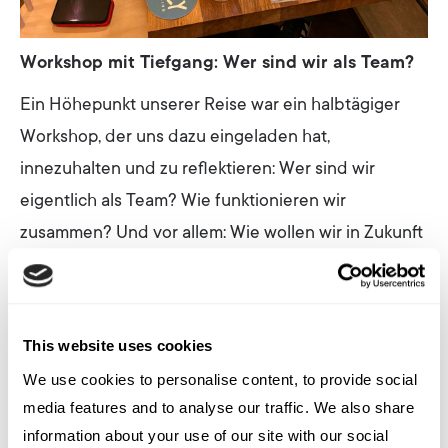
Workshop mit Tiefgang: Wer sind wir als Team?
Ein Höhepunkt unserer Reise war ein halbtägiger
Workshop, der uns dazu eingeladen hat,
innezuhalten und zu reflektieren: Wer sind wir
eigentlich als Team? Wie funktionieren wir
zusammen? Und vor allem: Wie wollen wir in Zukunft
zusammenarbeiten?
Hierzu haben wir das SDI (Strength Deployment
Inventory)-Konzept kennengelernt, ein
This website uses cookies
wissenschaftlich fundierter Test zur Persönlichkeits-
We use cookies to personalise content, to provide social
und Motivationsanalyse. Ziel des SDI-Workshops
media features and to analyse our traffic. We also share
war es, das Selbst- und Fremdverständnis zu
information about your use of our site with our social