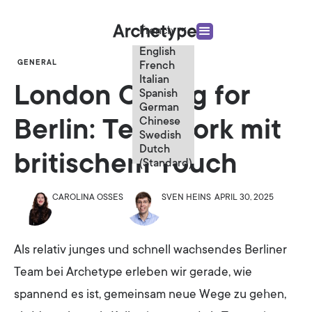
French
English
GENERAL
French
Italian
London Calling for
Spanish
German
Chinese
Berlin: Teamwork mit
Swedish
Dutch
britischem Touch
(Standard)
CAROLINA OSSES
SVEN HEINS
APRIL 30, 2025
Als relativ junges und schnell wachsendes Berliner
Team bei Archetype erleben wir gerade, wie
spannend es ist, gemeinsam neue Wege zu gehen,