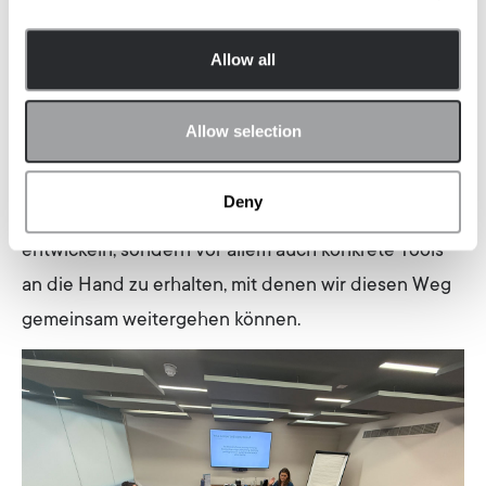
Kolleg:innen legen.
Allow all
Unser Fazit? Ein starkes Team lebt nicht von
Gleichklang, sondern von Vielfalt. Und von dem
Allow selection
Willen, diese Vielfalt produktiv zu gestalten. Der
Workshop hat uns nicht nur geholfen, ein
Deny
gemeinsames Verständnis von uns als Team zu
entwickeln, sondern vor allem auch konkrete Tools
an die Hand zu erhalten, mit denen wir diesen Weg
gemeinsam weitergehen können.