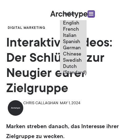
Italian
English
DIGITAL MARKETING
French
Italian
Interaktive Videos:
Spanish
German
Chinese
Der Schlüssel zur
Swedish
Dutch
Neugier eurer
(Standard)
Zielgruppe
CHRIS CALLAGHAN
MAY 1, 2024
Marken streben danach, das Interesse ihrer
Zielgruppe zu wecken.