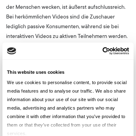
der Menschen wecken, ist äußerst aufschlussreich.
Bei herkömmlichen Videos sind die Zuschauer
lediglich passive Konsumenten, während sie bei
interaktiven Videos zu aktiven Teilnehmern werden.
Sie steuern die Handlung und erforschen das, was
sie am meisten interessiert. Interaktive Videos
geben den Zuschauern die Freiheit, ihrer Neugier
This website uses cookies
nachzugehen und die Informationen abzurufen, die
We use cookies to personalise content, to provide social
sie am meisten interessieren. Und das Beste daran:
media features and to analyse our traffic. We also share
Untersuchungen zeigen, dass interaktive Videos
information about your use of our site with our social
genau die Art Bindung und Konversionen liefern, die
media, advertising and analytics partners who may
Marken anstreben.
combine it with other information that you’ve provided to
them or that they’ve collected from your use of their
services.
Laut Kaltura
verbringen Zuschauer 44 Prozent