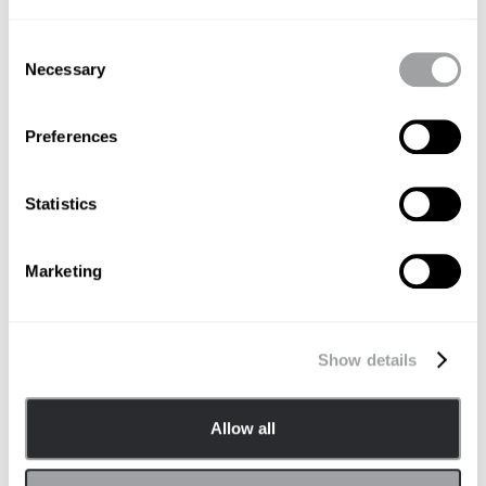
mehr Zeit mit dem Anschauen von interaktiven
Videos als mit herkömmlichen linearen Videos.
Consent
Necessary
Selection
Untersuchungen zeigen
, dass interaktive Videos
Preferences
10-mal höhere Klickraten erzeugen als
herkömmliche lineare Videos.
Statistics
Um eine Offline-Analogie zu verwenden, stellt euch
Marketing
vor, Menschen betreten einen physischen Raum, in
dem die Produkte einer Marke ausgestellt sind – das
Show details
könnte in einem Geschäft oder einem Messestand
sein. Was man hier möchte, ist ja, dass die Kunden
Allow all
herumlaufen und das Angebot erkunden, die
Produkte, die sie am meisten interessieren, genauer