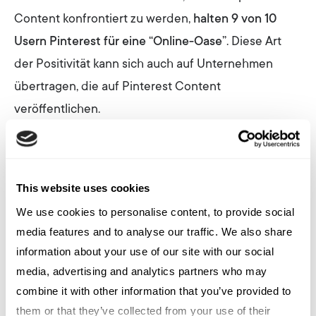
Content konfrontiert zu werden,
halten 9 von 10
Usern Pinterest für eine “Online-Oase”
. Diese Art
der Positivität kann sich auch auf Unternehmen
übertragen, die auf Pinterest Content
veröffentlichen.
Traffic-Treiber
Pinterest bietet bei kontinuierlicher Content-
This website uses cookies
Analyse und -Anpassung hervorragende Click
We use cookies to personalise content, to provide social
Through Rates, mit denen sich kaum ein anderer
media features and to analyse our traffic. We also share
Social Media Kanal messen kann. Zudem
information about your use of our site with our social
verschwinden die Pins nicht nach einer bestimmten
media, advertising and analytics partners who may
Halbwertszeit. Im Gegenteil: Wenn User mit
combine it with other information that you’ve provided to
bestimmten Pins viel interagieren, stuft der
them or that they’ve collected from your use of their