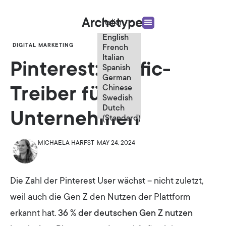
Italian
English
DIGITAL MARKETING
French
Italian
Pinterest: Traffic-
Spanish
German
Chinese
Treiber für
Swedish
Dutch
Unternehmen
(Standard)
MICHAELA HARFST
MAY 24, 2024
Die Zahl der Pinterest User wächst – nicht zuletzt,
weil auch die Gen Z den Nutzen der Plattform
erkannt hat.
36 % der deutschen Gen Z nutzen