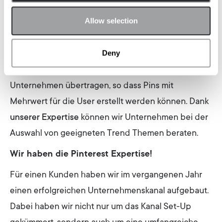
Ebenfalls relevant sind die aktuellen Trends auf
Allow selection
Pinterest. Hierfür bietet der Kanal ein Trend Tool zur
Recherche an sowie einen ausführlichen Trend
Deny
Ausblick auf die wichtigsten Themenbereiche des
Jahres. Viele davon lassen sich auch gut auf
Unternehmen übertragen, so dass Pins mit
Mehrwert für die User erstellt werden können. Dank
unserer Expertise
können wir Unternehmen bei der
Auswahl von geeigneten Trend Themen beraten.
Wir haben die Pinterest Expertise!
Für einen Kunden haben wir im vergangenen Jahr
einen erfolgreichen Unternehmenskanal aufgebaut.
Dabei haben wir nicht nur um das Kanal Set-Up