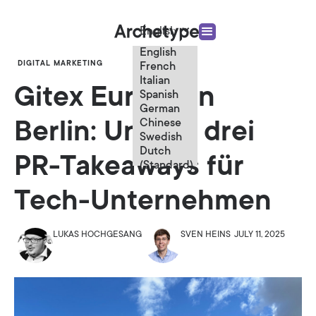
English
English
DIGITAL MARKETING
French
Italian
Gitex Europe in
Spanish
German
Chinese
Berlin: Unsere drei
Swedish
Dutch
PR-Takeaways für
(Standard)
Tech-Unternehmen
LUKAS HOCHGESANG
SVEN HEINS
JULY 11, 2025