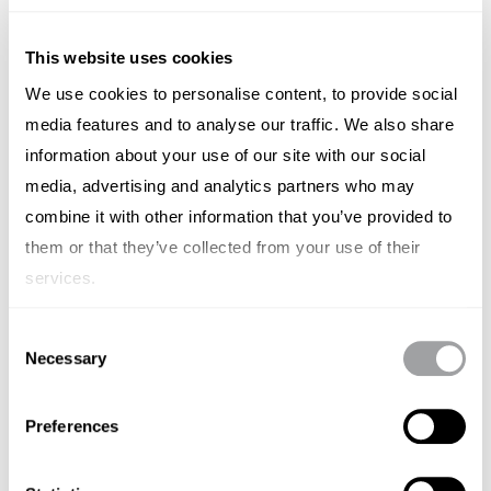
besteht die Möglichkeit, gezielt ein Fachpublikum zu
erreichen. Wer frühzeitig mit der Vorbereitung
This website uses cookies
beginnt, hat gute Voraussetzungen, die eigene
We use cookies to personalise content, to provide social
Sichtbarkeit im Rahmen der nächsten Gitex Europe
media features and to analyse our traffic. We also share
information about your use of our site with our social
entsprechend zu steigern.
media, advertising and analytics partners who may
2. Speaking Opportunities: Kompakte Tech-
combine it with other information that you’ve provided to
Formate mit gezielter Wirkung
them or that they’ve collected from your use of their
services.
Ähnlich wie bei der Medienpräsenz punktete die
Gitex Europe auch bei den Speaking Opportunities
Consent
mit einem zielgerichteten Ansatz und weniger mit
Necessary
Selection
Breitenwirkung. Denn das Event bot kompakte
Bühnenformate, die auf thematisch klar abgegrenzte
Preferences
Tech-Themen ausgerichtet waren.