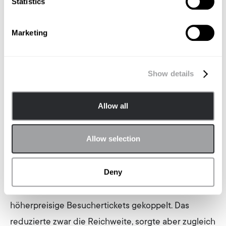
Statistics
Das zeigte sich bereits bei den klassischen Keynotes
auf den Hauptbühnen, die etwa Themen wie KI,
Marketing
GreenTech oder digitale Infrastruktur behandelten,
etwa in einem Vortrag von Ralf Herbrich (Amazon)
zur Zukunft von AI-Systemarchitekturen. Darüber
Show details
hinaus gab es auch zahlreiche kleinere Formate,
etwa moderierte Panels und branchenspezifische
Allow all
Fachforen, beispielsweise zu den
Herausforderungen von Quantencomputing in
Allow selection
Europa oder der deutschen Data-Center-
Infrastruktur.
Deny
Der Zugang zu vielen dieser Formaten war dabei an
höherpreisige Besuchertickets gekoppelt. Das
reduzierte zwar die Reichweite, sorgte aber zugleich