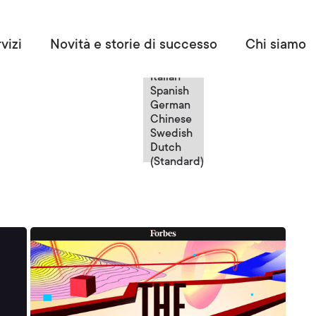
Italian
vizi
Novità e storie di successo
Chi siamo
English
French
Italian
Spanish
German
Chinese
Swedish
Dutch
(Standard)