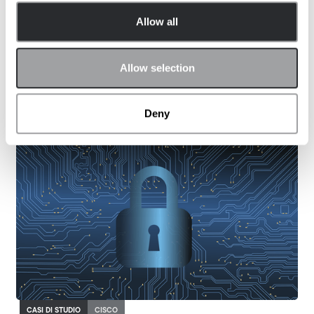
Allow all
CASI DI STUDIO
HARMAN
NOVEMBER 15, 2024
GERMANIA
FRANCIA
SPAGNA
ITALIA
Allow selection
“Heart of Sound” per promuovere la
Thought leadership di HARMAN
Deny
CASI DI STUDIO
CISCO