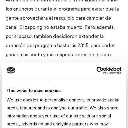
Al día siguiente del estreno, El Hormiguero
eliminó
los anuncios
durante el programa para evitar que la
gente aprovechara el resquicio para cambiar de
canal. El zapping no estaba muerto. Pero además,
por si acaso, también decidieron extender la
duración del programa hasta las 23:15, para poder
ganar más cuota y más espectadores en el dato
global.
La realidad de las cifras es que en el estricto tiempo
en el que ambos programas coinciden en emisión,
This website uses cookies
llamado “
franja de competencia
”, La Revuelta
We use cookies to personalise content, to provide social
supera al Hormiguero y se se está distanciando
media features and to analyse our traffic. We also share
noche a noche. Lo curioso es que, realmente, no le
information about your use of our site with our social
roba espectadores, si no que Broncano sí está
media, advertising and analytics partners who may