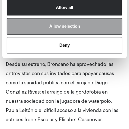
Allow all
está dando mucha visibilidad y reivindicando
problemáticas sociales actuales.
Allow selection
Deny
Desde su estreno, Broncano ha aprovechado las
entrevistas con sus invitados para apoyar causas
como la sanidad pública con el cirujano Diego
González Rivas; el arraigo de la gordofobia en
nuestra sociedad con la jugadora de waterpolo,
Paula Leitón o el difícil acceso a la vivienda con las
actrices Irene Escolar y Elisabet Casanovas.