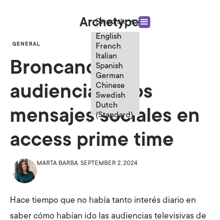
Swedish
English
GENERAL
French
Italian
Broncano, las
Spanish
German
Chinese
audiencias y los
Swedish
Dutch
mensajes sociales en
(Standard)
access prime time
MARTA BARBA
SEPTEMBER 2, 2024
Hace tiempo que no había tanto interés diario en
saber cómo habían ido las audiencias televisivas de