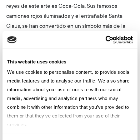
reyes de este arte es Coca-Cola. Sus famosos
camiones rojos iluminados y el entrañable Santa
Claus, se han convertido en un símbolo más de la
Navidad en muchos países, incluido el nuestro.
Y es que las marcas llevan años perfeccionando el
arte del dayketing, una técnica que requiere de
This website uses cookies
varios ingredientes:
We use cookies to personalise content, to provide social
media features and to analyse our traffic. We also share
Lo primero de todo, los tiempos
information about your use of our site with our social
Planifica tus campañas con suficiente antelación
media, advertising and analytics partners who may
para que todo esté listo llegado el día D. Si no, de
combine it with other information that you’ve provided to
nada habrá servido el esfuerzo. Pero recuerda,
them or that they’ve collected from your use of their
services.
anticiparse no está reñido con ser flexible para
poder adaptarte a cambios y nuevas oportunidades