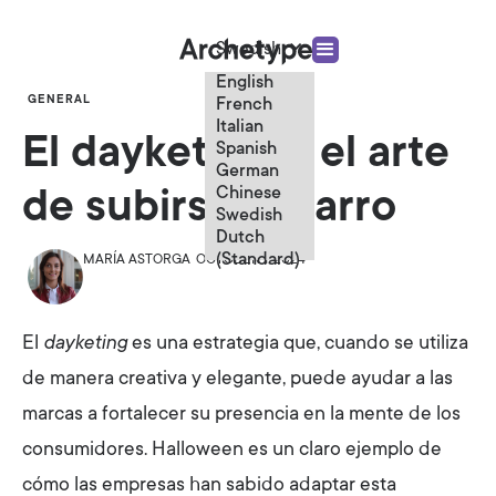
Swedish
English
GENERAL
French
Italian
El dayketing o el arte
Spanish
German
Chinese
de subirse al carro
Swedish
Dutch
(Standard)
MARÍA ASTORGA
OCTOBER 1, 2024
El
dayketing
es una estrategia que, cuando se utiliza
de manera creativa y elegante, puede ayudar a las
marcas a fortalecer su presencia en la mente de los
consumidores. Halloween es un claro ejemplo de
cómo las empresas han sabido adaptar esta