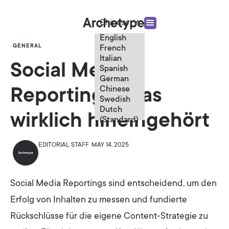
Chinese
English
GENERAL
French
Italian
Social Media
Spanish
German
Chinese
Reportings: Was
Swedish
Dutch
wirklich hineingehört
(Standard)
EDITORIAL STAFF
MAY 14, 2025
Social Media Reportings sind entscheidend, um den
Erfolg von Inhalten zu messen und fundierte
Rückschlüsse für die eigene Content-Strategie zu