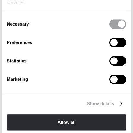
kennen, hilft dabei, das Potenzial der Inhalte zu
services.
bewerten.
Consent
Necessary
Selection
Likes
: Die Anzahl der Likes im Verhältnis zu den
Impressionen gibt Aufschluss darüber, wie gut die
Preferences
Inhalte bei der Zielgruppe ankommen.
Statistics
Kommentare
: Sie sind ein guter Indikator, ob das
Thema die Zielgruppe bewegt und sie sich die
Marketing
Zeit nehmen, darauf zu antworten. Hier sollte ggf.
auch zwischen negativen und positiven
Kommentaren unterschieden werden, also ob
Personen den genannten Informationen
Show details
zustimmen, von eigenen Erfahrungen berichten
oder Rückfragen stellen. Negativ zu bewerten
Allow all
wäre, wenn sie die Informationen anzweifeln oder