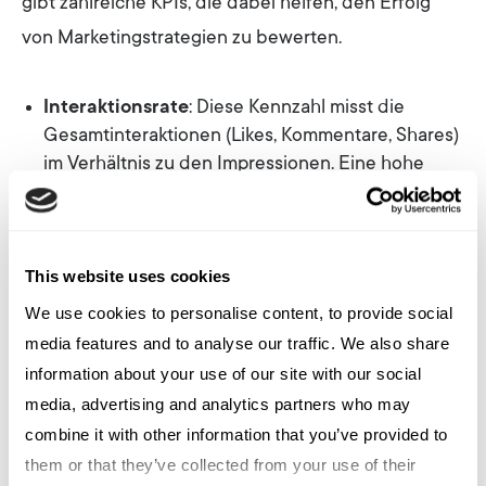
gibt zahlreiche KPIs, die dabei helfen, den Erfolg
von Marketingstrategien zu bewerten.
Interaktionsrate
: Diese Kennzahl misst die
Gesamtinteraktionen (Likes, Kommentare, Shares)
im Verhältnis zu den Impressionen. Eine hohe
Interaktionsrate deutet darauf hin, dass die
Inhalte die Zielgruppe ansprechen und zur
Beteiligung anregen.
This website uses cookies
We use cookies to personalise content, to provide social
Impressionen/Reichweite
: Diese Kennzahlen
media features and to analyse our traffic. We also share
zeigen, wie oft ein Beitrag angezeigt wurde
information about your use of our site with our social
(Impressionen) bzw. wie viele Personen ihn
media, advertising and analytics partners who may
gesehen haben (Reichweite) und sollten im
Verhältnis zu den Interaktionen betrachtet
combine it with other information that you’ve provided to
werden. Die Impressionen eines Beitrags zu
them or that they’ve collected from your use of their